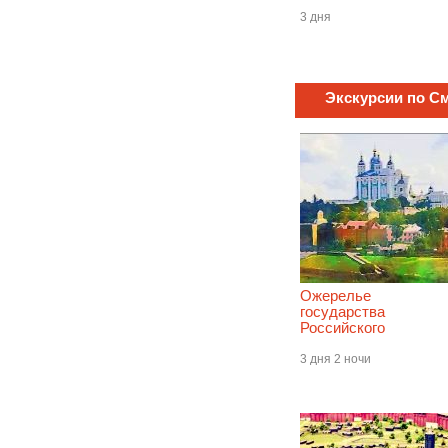
3 дня
Экскурсии по См
Ожерелье
государства
Российского
3 дня 2 ночи