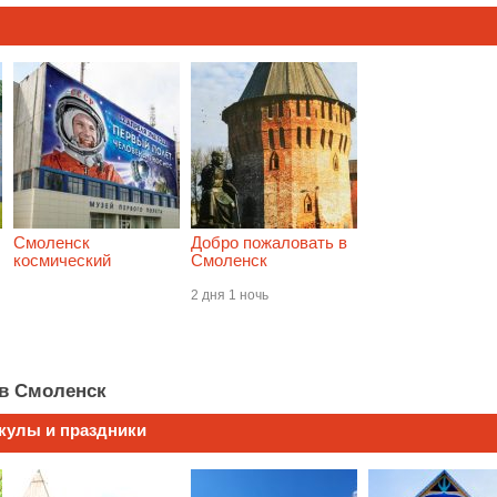
Смоленск
Добро пожаловать в
космический
Смоленск
2 дня 1 ночь
в Смоленск
икулы и праздники