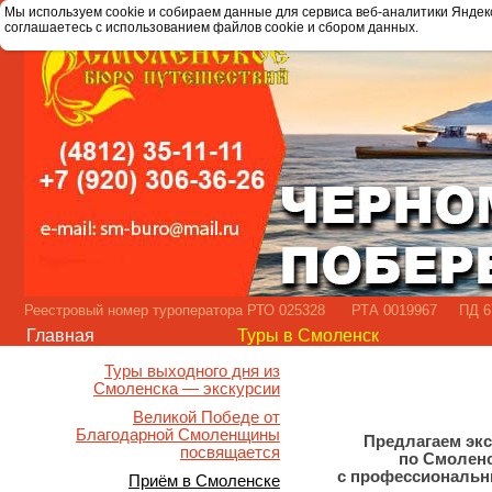
Мы используем cookie и собираем данные для сервиса веб-аналитики Яндек
соглашаетесь с использованием файлов cookie и сбором данных.
Реестровый номер туроператора РТО 025328 РТА 0019967 ПД 67
Главная
Туры в Смоленск
Туры выходного дня из
Смоленска — экскурсии
Великой Победе от
Благодарной Смоленщины
Предлагаем эк
посвящается
по Смолен
с профессиональн
Приём в Смоленске