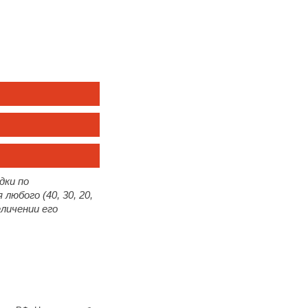
дки по
юбого (40, 30, 20,
личении его