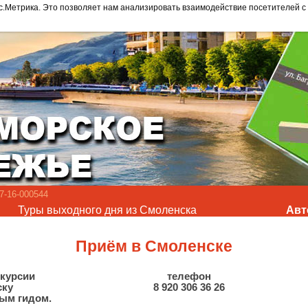
с.Метрика. Это позволяет нам анализировать взаимодействие посетителей с 
-16-000544
Туры выходного дня из Смоленска
Авт
Приём в Смоленске
скурсии
телефон
ску
8 920 306 36 26
ым гидом.