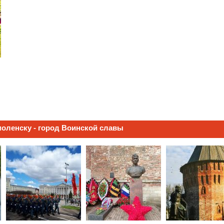
моленску - город Воинской славы