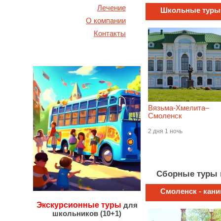
Лечение
Школьные туры
О компании
Контакты
Вязьма-Хмелита–
Смоленск
2 дня 1 ночь
Сборные туры 
Смоленск - кан
Экскурсионные туры
для
школьников (10+1)