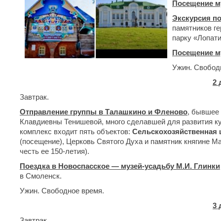
Посещение м
Экскурсия по
памятников ге
парку «Лопати
Посещение м
Ужин. Свобод
2 
Завтрак.
Отправление группы в Талашкино и Фленово
, бывшее
Клавдиевны Тенишевой, много сделавшей для развития к
комплекс входит пять объектов:
Сельскохозяйственная
(посещение), Церковь Святого Духа и памятник княгине М
честь ее 150-летия).
Поездка в Новоспасское — музей-усадьбу М.И. Глинки
в Смоленск.
Ужин. Свободное время.
3 
Завтрак.