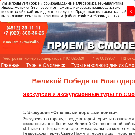
Мы используем cookie и собираем данные для сервиса веб-аналитики
Яндекс.Метрика. Это позволяет нам анализировать взаимодействие
посетителей с сайтом и делать его лучше. Продолжая пользоваться сайтом,
вы соглашаетесь с использованием файлов cookie и сбором данных.
Реестровый номер туроператора РТО 025328 РТА 0019967 ПД 67-1
Главная
Туры в Смоленск
Туры выходного дня из Смо
Великой Победе от Благода
Экскурсии и экскурсионные туры по Смо
1. Экскурсия «Огненными дорогами войны».
Экскурсия по городу, в ходе которой туристы познако
связанными с событиями Великой Отечественной войны
«Штык» на Покровской горе, мемориальный комплекс н
Реадовском парке, Сквер Памяти героев и др. Туристы у