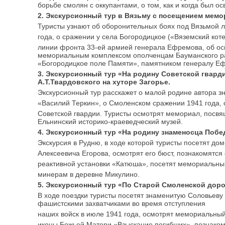
борьбе смолян с оккупантами, о том, как и когда был о
2. Экскурсионный тур в Вязьму с посещением мемо
Туристы узнают об оборонительных боях под Вязьмой 
года, о сражении у села Богородицкое («Вяземский кот
линии фронта 33-ей армией генерала Ефремова, об ос
мемориальным комплексом ополченцам Бауманского р
«Богородицкое поле Памяти», памятником генералу Еф
3. Экскурсионный тур «На родину Советской гвард
А.Т.Твардовского на хуторе Загорье.
Экскурсионный тур расскажет о малой родине автора 
«Василий Теркин», о Смоленском сражении 1941 года,
Советской гвардии. Туристы осмотрят мемориал, посв
Ельнинский историко-краеведческий музей.
4. Экскурсионный тур «На родину знаменосца Побе
Экскурсия в Рудню, в ходе которой туристы посетят до
Алексеевича Егорова, осмотрят его бюст, познакомятся
реактивной установки «Катюша», посетят мемориальны
минерам в деревне Микулино.
5. Экскурсионный тур «По Старой Смоленской доро
В ходе поездки туристы посетят знаменитую Соловьеву
фашистскими захватчиками во время отступления
наших войск в июле 1941 года, осмотрят мемориальны
иконы Божьей Матери «Взыскание погибших», познаком