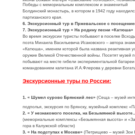
Победы с мемориальным комплексом и знаменитый
Болдинский монастырь, в котором в 1942 году находил
партизанского края.
6. Экскурсионный тур в Пржевальское с посещение
7. Экскурсионный тур « На родину песни «Катюша»
Во время экскурсии туристы побывают в поселке Всход
поэта Михаила Васильевича Исаковского – автора знам
«Катюша», именем которой была названа реактивная ус
оружие Великой Отечественной войны. Посетят музей 
побывают на месте гибели экспериментальной батаре
командованием капитана И.А.Флерова у деревни Богат
Экскурсионные туры по России:
1. « Шумел сурово Брянский лес»
(Сеща – музей инт
подполья, экскурсия по Брянску, музейный комплекс «
2. « У незнакомого поселка, на Безымянной высоте
(мемориальные комплексы «Безымянная высота» и «З
гора в Калужской области)
3. « На подступах к Москве»
(Петрищево – музей Зои 