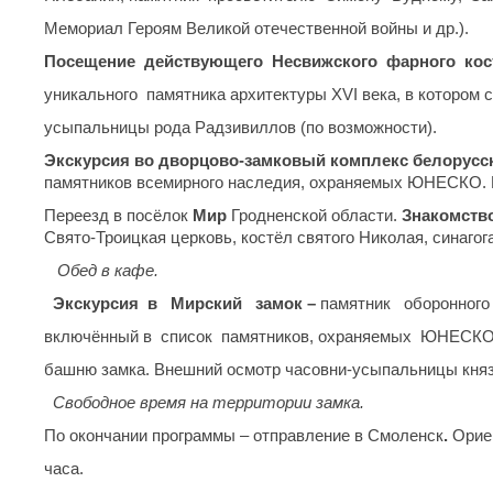
Мемориал Героям Великой отечественной войны и др.).
Посещение
действующего
Несвижского
фарного
ко
уникального памятника архитектуры XVI века, в котором
усыпальницы рода Радзивиллов (по возможности).
Экскурсия
во дворцово-замковый комплекс белорусс
памятников всемирного наследия, охраняемых ЮНЕСКО. П
Переезд в посёлок
Мир
Гродненской области.
Знакомств
Свято-Троицкая церковь, костёл святого Николая, синаго
Обед в кафе.
Экскурсия
в
Мирский
замок –
памятник оборонного 
включённый в список памятников, охраняемых ЮНЕСКО
башню замка. Внешний осмотр часовни-усыпальницы кня
Свобо
дное время на территории замка.
По окончании программы – отправление в Смоленск
.
Орие
часа.