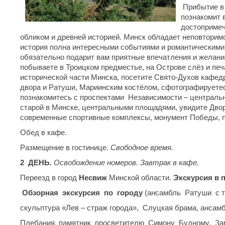
Прибытие в
познакомит 
достопримеч
обликом и древней историей. Минск обладает неповторимо
история полна интересными событиями и романтическими
обязательно подарит вам приятные впечатления и желани
побываете в Троицком предместье, на Острове слёз и печ
исторической части Минска, посетите Свято-Духов кафед
двора и Ратуши, Мариинским костёлом, сфотографируетес
познакомитесь с проспектами Независимости – центральн
старой в Минске, центральными площадями, увидите Дво
современные спортивные комплексы, монумент Победы, п
Обед в кафе.
Размещение в гостинице.
Свободное время.
2
ДЕНЬ.
Освобождение номе
ров.
Завтрак в кафе.
Переезд в город
Несвиж
Минской области.
Экскурсия в п
Обзорная
экскурсия
по
городу
(ансамбль Ратуши с 
скульптура «Лев – страж города», Слуцкая брама, анса
Плебания, памятник просветителю Симону Будному, За