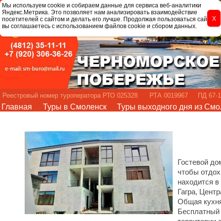
Мы используем cookie и собираем данные для сервиса веб-аналитики
Яндекс.Метрика. Это позволяет нам анализировать взаимодействие
посетителей с сайтом и делать его лучше. Продолжая пользоваться сайтом,
вы соглашаетесь с использованием файлов cookie и сбором данных.
Реестровый номер туроператора РТО 025328 РТА 0019967 ПД 67-1
Главная
Туры в Смоленск
Туры выходного дня из Смо
Гостевой до
чтобы отдох
находится в
Гагра, Цент
Общая кухня
Бесплатный 