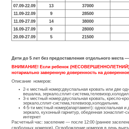
07.09-22.09
13
37000
11.09-22.09
9
28500
11.09-27.09
14
38000
16.09-27.09
9
28000
20.09-27.09
5
21500
Дети до 5 лет без предоставления отдельного места —
ВНИМАНИЕ! Если ребенок (НЕСОВЕРШЕННОЛЕТНИЙ) е
нотариально заверенную доверенность на доверенное
Описание номеров:
2-х местный номер:двуспальная кровать или две од
вешалка, зеркало,сплит-система,телевизор,холодил
3-х местный номер:двуспальная кровать, кресло-кро
зеркало,сплит-система,телевизор,холодильник.
4-5-ти местный номер(апартамент): односпальная и д
зеркало, кухонный гарнитур, обеденная зонасплит-си
интернет
Расчетный час: заселение — после 12:00 (раннее заселе
свободных номеров). Освобождение номеров в день выезд