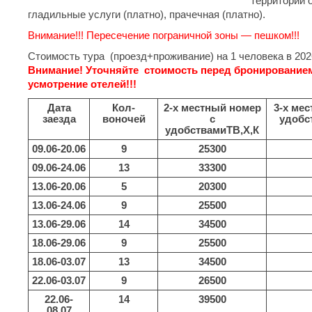
территории 
гладильные услуги (платно), прачечная (платно).
Внимание!!! Пересечение пограничной зоны — пешком!!!
Стоимость тура (проезд+проживание) на 1 человека в 202
Внимание! Уточняйте стоимость перед бронированием
усмотрение отелей!!!
Дата
Кол-
2-х местный номер
3-х ме
заезда
во
ночей
с
удобс
удобствами
ТВ,Х,К
09.06-20.06
9
25300
09.06-24.06
13
33300
13.06-20.06
5
20300
13.06-24.06
9
25500
13.06-29.06
14
34500
18.06-29.06
9
25500
18.06-03.07
13
34500
22.06-03.07
9
26500
22.06-
14
39500
08.07