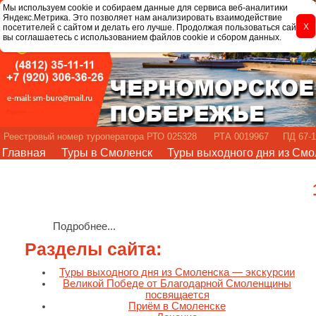
Мы используем cookie и собираем данные для сервиса веб-аналитики
Яндекс.Метрика. Это позволяет нам анализировать взаимодействие
посетителей с сайтом и делать его лучше. Продолжая пользоваться сайтом,
вы соглашаетесь с использованием файлов cookie и сбором данных.
Реестровый номер туроператора РТО 025328 РТА 0019967 ПД 67-1
Главная
Туры в Смоленск
Туры выходного дня из Смо
Подробнее...
Разделы сайта:
Туры выходного дня из Смоленска — экскурсии
Великой Победе от Благодарной Смоленщины
посвящается
Приём в Смоленске