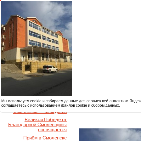
Реестровый номер туроператора РТО 025328 РТА 0019967 ПД 67
Главная
Туры в Смоленск
Мы используем cookie и собираем данные для сервиса веб-аналитики Яндек
соглашаетесь с использованием файлов cookie и сбором данных.
Туры выходного дня из
Смоленска — экскурсии
Великой Победе от
Благодарной Смоленщины
посвящается
Приём в Смоленске