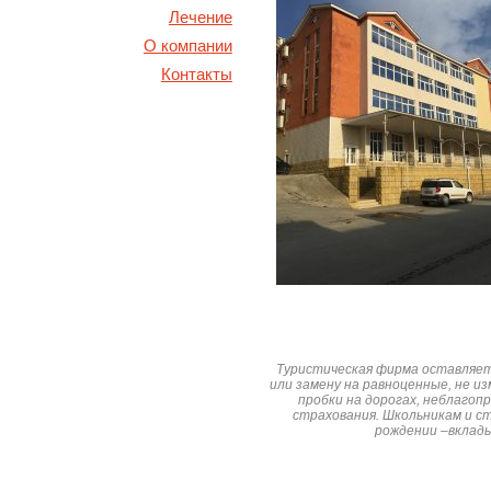
Лечение
О компании
Контакты
Туристическая фирма оставляет 
или замену на равноценные, не и
пробки на дорогах, неблаго
страхования. Школьникам и с
рождении –вклад