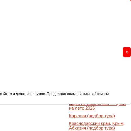
обусом к морю 2026
Зарубежные туры
сайтом и делать его лучше. Продолжая пользоваться сайтом, вы
Туры автобусом к черному
морю из Смоленска — цены
на лето 2026
Карелия (подбор тура)
Краснодарский край, Крым,
Абхазия (подбор тура)