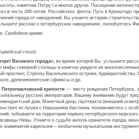
ысоты, памятник Петру I и многое другое. Посещение величест
ого в честь 200-летия Российского флота. Путь в Кронштадт пр
ений города от наводнений. Вы узнаете историю строительства
слышите рассказ о петербургских наводнениях, полюбуетесь Фи
е.
Свободное время
.
(шведский стол).
трет Великого города»,
во время которой Вы услышите расска
 и мифы северной столицы и конечно увидите её многочисленны
й проспект, Стрелку Васильевского острова, Адмиралтейство,
оле, древнеегипетские сфинксы и др.
 Петропавловской крепости
— месту рождения Петербурга, в
сыпальницу русских императоров. Вашему вниманию будут пре
Комендантский дом, Монетный двор, гауптвахта (внешний осмот
ыстрел из пушки с Нарышкина бастиона, познакомитесь с осо
ий, побываете на территории первого петербургского морского
асавицы Невы. Узнаете о судьбе ангела-хранителя города, ве
 о знаменитом карильоне – необычном музыкальном инструмент