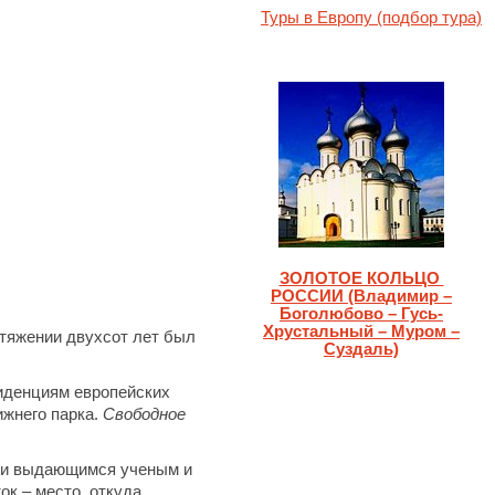
Туры в Европу (подбор тура)
ЗОЛОТОЕ КОЛЬЦО
РОССИИ (Владимир –
Боголюбово – Гусь-
Хрустальный – Муром –
отяжении двухсот лет был
Суздаль)
иденциям европейских
ижнего парка.
Свободное
ами выдающимся ученым и
к – место, откуда