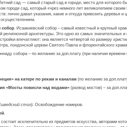
Летний сад — самый старый сад в городе, место для которого 
ом городе сад, который «чрез немного лет великолепием своим
ств: лично давал указания, какие и откуда привозить деревья и
о осуществлением.
й собор
. Исаакиевский собор – самый известный и крупный хра
 религиозной архитектуры. Это одно из самых значительных и
стройки впечатляют: она является четвертой по размеру христ
тра, лондонской церкви Святого Павла и флорентийского храм
наду собора – по желанию за доп.плату (при наличии времени 
еция» на катере по рекам и каналам
(по желанию за доп.плат
сия «Мосты повисли над водами»
(развод мостов) – за доп.п
(шведский стол).
Освобождение номеров.
ей
.
я
состоит исключительно из предметов искусства, авторами ко