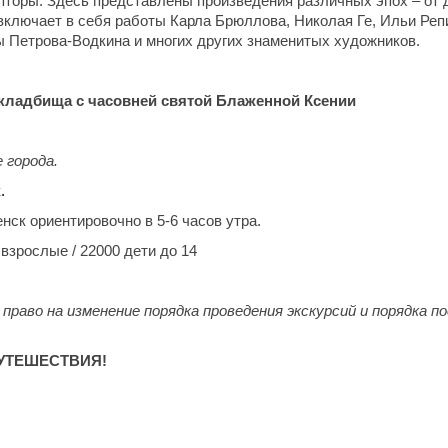
пторы. Здесь представлены произведения различных эпох – от 
включает в себя работы Карла Брюллова, Николая Ге, Ильи Реп
 Петрова-Водкина и многих других знаменитых художников.
ладбища с часовней святой Блаженной Ксении
 города.
.
ск ориентировочно в 5-6 часов утра.
 взрослые / 22000 дети до 14
право на изменение порядка проведения экскурсий и порядка п
УТЕШЕСТВИЯ!