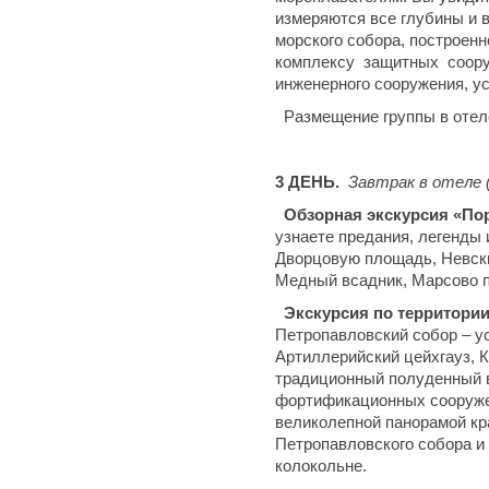
измеряются все глубины и в
морского собора, построенн
комплексу защитных сооруж
инженерного сооружения, у
Размещение группы в отел
3 ДЕНЬ.
Завтрак в отеле 
Обзорная экскурсия «Пор
узнаете предания, легенды
Дворцовую площадь, Невски
Медный всадник, Марсово п
Экскурсия по территории
Петропавловский собор – у
Артиллерийский цейхгауз, 
традиционный полуденный в
фортификационных сооружен
великолепной панорамой кр
Петропавловского собора и
колокольне.