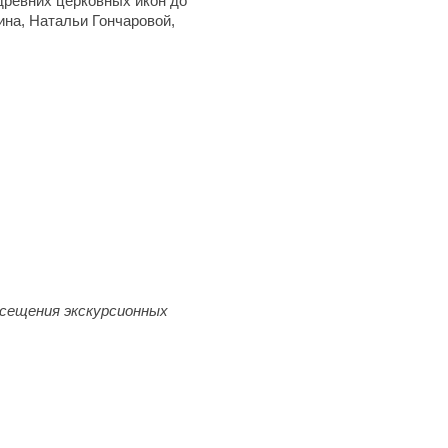
древних церковных икон до
ина, Натальи Гончаровой,
осещения экскурсионных