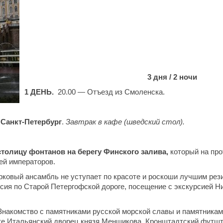
3 дня / 2 ночи
1 ДЕНЬ.
20.00 — Отъезд из Смоленска.
в
Санкт-Петербург
.
Завтрак в кафе (шведский стол).
толицу фонтанов на берегу Финского залива,
который на пр
ей императоров.
ковый ансамбль не уступает по красоте и роскоши лучшим рез
сия по Старой Петергофской дороге, посещение с экскурсией Н
Знакомство с памятниками русской морской славы и памятник
е Итальянский дворец князя Меншикова, Кронштадтский футшто