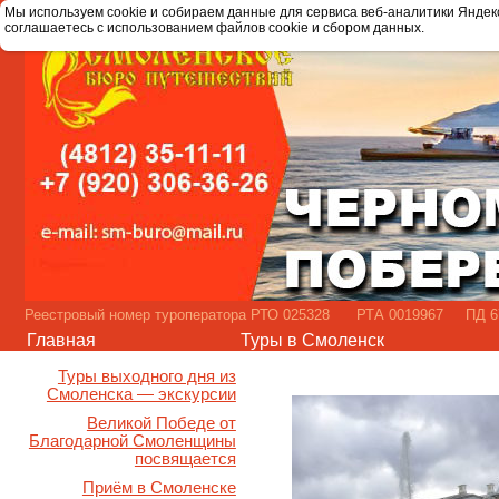
Мы используем cookie и собираем данные для сервиса веб-аналитики Яндек
соглашаетесь с использованием файлов cookie и сбором данных.
Реестровый номер туроператора РТО 025328 РТА 0019967 ПД 67
Главная
Туры в Смоленск
Туры выходного дня из
Смоленска — экскурсии
Великой Победе от
Благодарной Смоленщины
посвящается
Приём в Смоленске