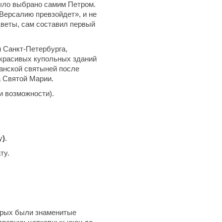
было выбрано самим Петром.
 Версалию превзойдет», и не
 цветы, сам составил первый
м Санкт-Петербурга,
 красивых купольных зданий
ианской святыней после
а Святой Марии.
и возможности).
у
)
.
лату.
торых были знаменитые