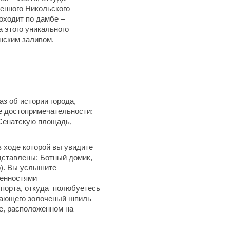
венного Никольского
оходит по дамбе –
 этого уникального
нским заливом.
з об истории города,
е достопримечательности:
 Сенатскую площадь,
 ходе которой вы увидите
дставлены: Ботный домик,
р). Вы услышите
бенностями
 порта, откуда полюбуетесь
нчающего золоченый шпиль
е, расположенном на