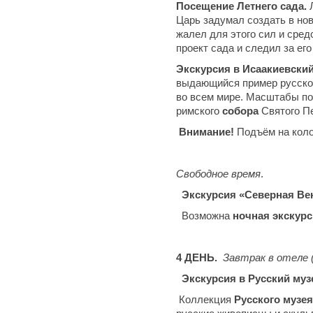
Посещение Летнего сада.
Царь задумал создать в нов
жалел для этого сил и сред
проект сада и следил за ег
Экскурсия в Исаакиевски
выдающийся пример русской
во всем мире. Масштабы по
римского
собора
Святого Пе
Внимание!
Подъём на колон
Свободное время
.
Экскурсия «Северная Вен
Возможна
ночная
экскур
4 ДЕНЬ.
Завтрак в отеле 
Экскурсия в Русский муз
Коллекция
Русского музе