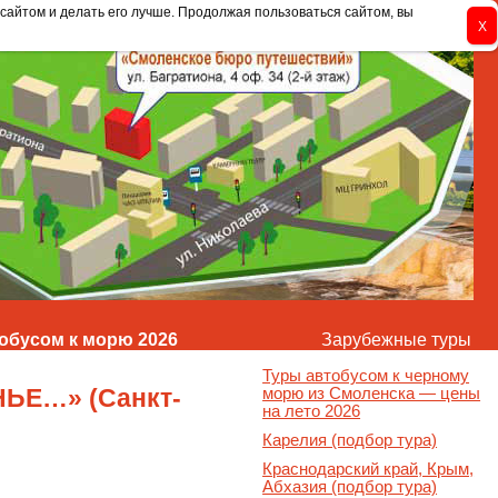
сайтом и делать его лучше. Продолжая пользоваться сайтом, вы
обусом к морю 2026
Зарубежные туры
Туры автобусом к черному
ЬЕ…» (Санкт-
морю из Смоленска — цены
на лето 2026
Карелия (подбор тура)
Краснодарский край, Крым,
Абхазия (подбор тура)