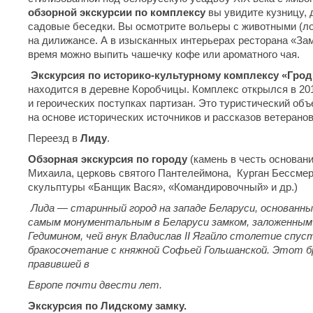
обзорной
экскурсии по комплексу
вы увидите кузницу, 
садовые беседки. Вы осмотрите вольеры с животными (лош
на дилижансе. А в изысканных интерьерах ресторана «За
время можно выпить чашечку кофе или ароматного чая.
Экскурсия по историко-культурному комплексу «
Грод
находится в деревне Коробчицы. Комплекс открылся в 20
и героических поступках партизан. Это туристический объ
на основе исторических источников и рассказов ветеранов
Переезд в
Лиду
.
Обзорная экскурсия по городу
(камень в честь основан
Михаила, церковь святого Пантелеймона,
Курган Бессмер
скульптуры «Банщик Вася», «Командировочный» и др.)
Лида
— старинный город на западе Беларуси, основанный
самым монументальным в Беларуси замком, заложенным
Гедимином, чей внук Владислав II Ягайло столетие спу
бракосочетание с княжной Софьей Гольшанской. Этот бр
правившей в
Европе почти двести лет.
Экскурсия по Лидскому замку.