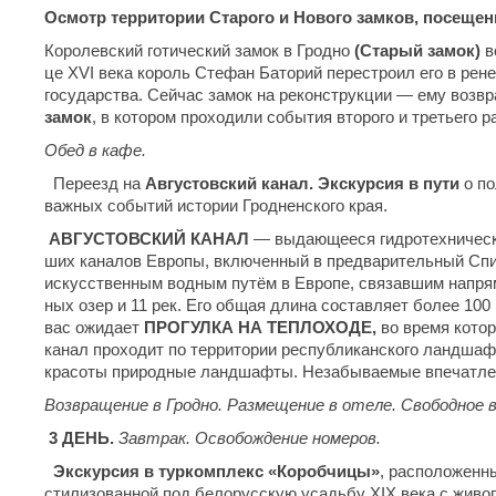
Осмотр территории Старого и Нового замков, посещени
Ко­ро­лев­ский го­ти­че­ский за­мок в Грод­но
(Старый замок)
во
це XVI века ко­роль Сте­фан Ба­то­рий пе­ре­стро­ил его в ре­н
го­су­дар­ства. Сейчас за­мок на ре­кон­струк­ции — ему воз­
замок
, в котором про­хо­ди­ли со­бы­тия вто­ро­го и тре­тье­го 
Обед в кафе.
Переезд на
Августовский канал.
Экскурсия в пути
о по
важных событий истории Гродненского края.
АВГУСТОВСКИЙ КАНАЛ
— выдающееся гидротехническое с
ших каналов Ев­ро­пы, вклю­чен­ный в предварительный Спи­
искусственным водным путём в Ев­ро­пе, связавшим напряму
ных озер и 11 рек. Его общая дли­на со­став­ля­ет бо­лее 100 к
вас ожи­да­ет
ПРОГУЛКА НА ТЕПЛОХОДЕ,
во вре­мя ко­то­
ка­нал проходит по территории республиканского ландшаф
кра­со­ты при­род­ные ланд­шаф­ты. Незабываемые впе­чат­ле­ни
Возвращение в Гродно. Размещение в отеле. Свободное 
3 ДЕНЬ.
Завтрак. Освобождение номеров.
Экскурсия в туркомплекс «Коробчицы»
, расположенны
стилизованной под белорусскую усадьбу XIX века с жив