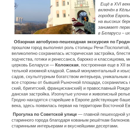
Ещё в
XVI
век
включён в Кёль
городов Европы
на высоких бер
занимает перв
в Беларуси – и
Об­зор­ная автобусно-пешеходная экскурсия по Гродн
про­шлом го­род вы­пол­нял роль сто­ли­цы Ре­чи Поспо­ли­той, 
великолепно сохранилась историческая застройка, блест
зодчества, готики и ренессанса, барокко и классицизма, мо
цер­ковь Бе­ла­ру­си —
Коложская
, по­стро­ен­ная еще в XII 
тель­ной изюм­ной клад­кой. Са­мый мо­ну­мен­таль­ный и изыс­
са­дов, скульп­тур­ным бо­гат­ством ин­те­рье­ра, уникальным 
все сто­ро­ны от быв­шей Рыночной пло­ща­ди, со­хра­ни­лись мн
ский, бри­гит­ский, фран­цис­кан­ский) и пра­во­слав­ный Рож­де­с
дан­ская за­строй­ка. Изогнутые улоч­ки и жи­во­пис­ный ре­л
Гродно находятся старейшие в Европе действующие баше
века, здесь появилась первая на территории Восточной Е
Прогулка по Советской ули­це
— глав­ной пе­ше­ход­ной ули
ста­рин­но­го го­ро­да благодаря ко­ва­ным ре­шёт­кам бал­ко­нов
ста­рин­ны­ми ин­те­рье­ра­ми и вкус­ней­ши­ми де­сер­та­ми.