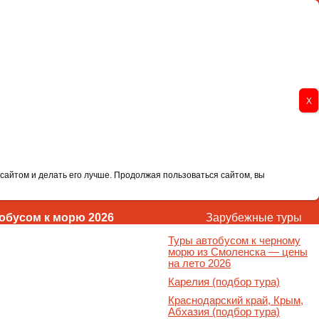
сайтом и делать его лучше. Продолжая пользоваться сайтом, вы
обусом к морю 2026
Зарубежные туры
Туры автобусом к черному
морю из Смоленска — цены
на лето 2026
Карелия (подбор тура)
Краснодарский край, Крым,
Абхазия (подбор тура)