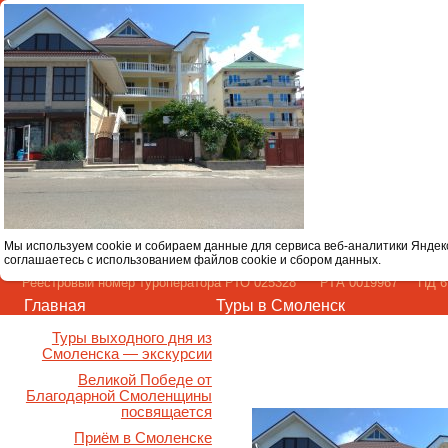
Мы используем cookie и собираем данные для сервиса веб-аналитики Яндек
соглашаетесь с использованием файлов cookie и сбором данных.
Реестровый номер туроператора РТО 025328 РТА 0019967 ПД 67
Главная
Туры в Смоленск
Туры выходного дня из
Смоленска — экскурсии
Великой Победе от
Благодарной Смоленщины
посвящается
Приём в Смоленске