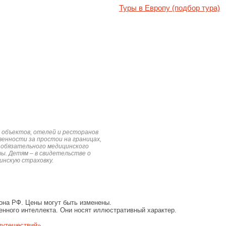
Туры в Европу (подбор тура)
х объектов, отелей и ресторанов
венности за простои на границах,
 обязательного медицинского
ы. Детям – в свидетельстве о
нскую страховку.
она РФ. Цены могут быть изменены.
енного интеллекта. Они носят иллюстративный характер.
путешествий»