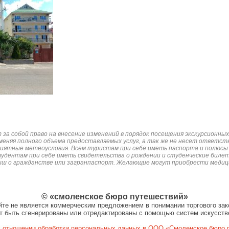
за собой право на внесение изменений в порядок посещения экскурсионны
зменяя полного объема предоставляемых услуг, а так же не несет ответст
приятные метеоусловия. Всем туристам при себе иметь паспорта и полюсы
тудентам при себе иметь свидетельства о рождении и студенческие билет
ыш о гражданстве или загранпаспорт. Желающие могут приобрести медици
© «смоленское бюро путешествий»
те не является коммерческим предложением в понимании торгового зак
т быть сгенерированы или отредактированы с помощью систем искусств
отношении обработки персональных данных в ООО «Смоленское бюро 