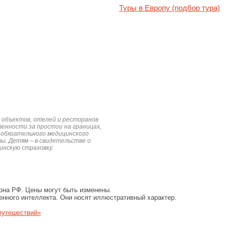
Туры в Европу (подбор тура)
х объектов, отелей и ресторанов
венности за простои на границах,
 обязательного медицинского
ы. Детям – в свидетельстве о
нскую страховку.
она РФ. Цены могут быть изменены.
енного интеллекта. Они носят иллюстративный характер.
путешествий»