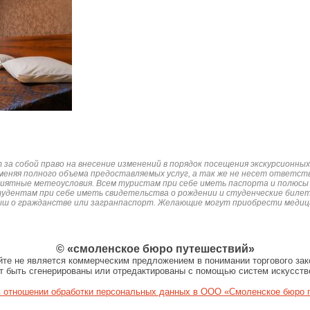
за собой право на внесение изменений в порядок посещения экскурсионны
зменяя полного объема предоставляемых услуг, а так же не несет ответст
приятные метеоусловия. Всем туристам при себе иметь паспорта и полюсы
тудентам при себе иметь свидетельства о рождении и студенческие билет
ыш о гражданстве или загранпаспорт. Желающие могут приобрести медици
© «смоленское бюро путешествий»
те не является коммерческим предложением в понимании торгового зак
т быть сгенерированы или отредактированы с помощью систем искусств
отношении обработки персональных данных в ООО «Смоленское бюро 