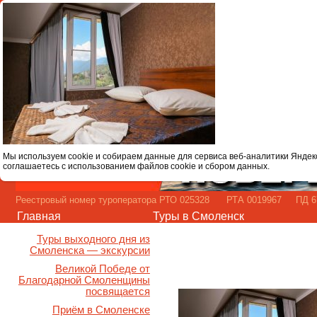
Мы используем cookie и собираем данные для сервиса веб-аналитики Яндек
соглашаетесь с использованием файлов cookie и сбором данных.
Реестровый номер туроператора РТО 025328 РТА 0019967 ПД 67
Главная
Туры в Смоленск
Туры выходного дня из
Смоленска — экскурсии
Великой Победе от
Благодарной Смоленщины
посвящается
Приём в Смоленске