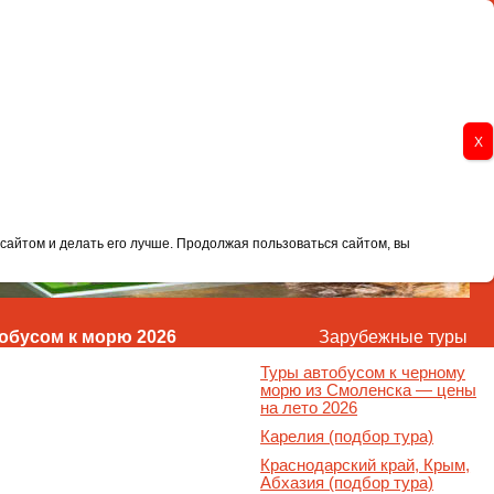
сайтом и делать его лучше. Продолжая пользоваться сайтом, вы
обусом к морю 2026
Зарубежные туры
Туры автобусом к черному
морю из Смоленска — цены
на лето 2026
Карелия (подбор тура)
Краснодарский край, Крым,
Абхазия (подбор тура)