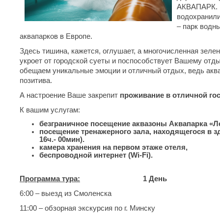
АКВАПАРК. В
водохранили
– парк водн
аквапарков в Европе.
Здесь тишина, кажется, оглушает, а многочисленная зеле
укроет от городской суеты и поспособствует Вашему отды
обещаем уникальные эмоции и отличный отдых, ведь акв
позитива.
А настроение Ваше закрепит
проживание в отличной го
К вашим услугам:
безграничное посещение аквазоны Аквапарка «Ле
посещение тренажерного зала, находящегося в з
16ч.- 00мин).
камера хранения на первом этаже отеля,
беспроводной интернет (Wi-Fi).
Программа тура:
1 День
6:00 – выезд из Смоленска
11:00 – обзорная экскурсия по г. Минску