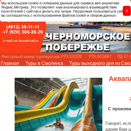
Мы используем cookie и собираем данные для сервиса веб-аналитики
Яндекс.Метрика. Это позволяет нам анализировать взаимодействие
посетителей с сайтом и делать его лучше. Продолжая пользоваться сайтом,
вы соглашаетесь с использованием файлов cookie и сбором данных.
Реестровый номер туроператора РТО 025328 РТА 0019967 ПД 67-1
Главная
Туры в Смоленск
Туры выходного дня из Смо
Аквап
С прожива
Говорят, есл
дарим Вам ц